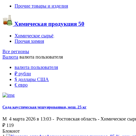
Прочие товары и изделия
Химическая продукция
50
Химическое сырьё
,
Прочая химия
Все регионы
Валюта
валюта пользователя
валюта пользователя
₽
рубли
$
доллары США
€
евро
Сода каустическая чешуированная, меш. 25 кг
M
4 марта 2026 в 13:03 -
Ростовская область
-
Химическое сыр
₽
119
Блокнот