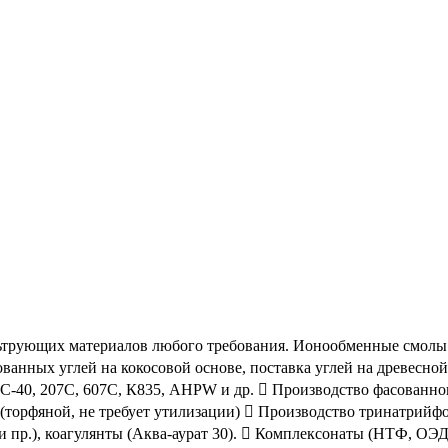
льтрующих материалов любого требования. Ионообменные смолы (
рованных углей на кокосовой основе, поставка углей на древесн
, 207С, 607С, К835, AHPW и др.  Производство фасованного си
» (торфяной, не требует утилизации)  Производство тринатри
 и пр.), коагулянты (Аква-аурат 30).  Комплексонаты (НТФ, ОЭ