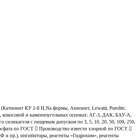
Катионит КУ 2-8 Н,Na формы, Анионит, Lewatit, Purolite,
ой, кокосовой и каменноугольных основах: АГ-3, ДАК, БАУ-А,
ликагеля с пищевым допуском по 3, 5, 10, 20, 50, 100, 250,
йфосфата по ГОСТ  Производство извести хлорной по ГОСТ 
ДФ и пр.), ингибиторы, реагенты «Гидрохим», реагенты