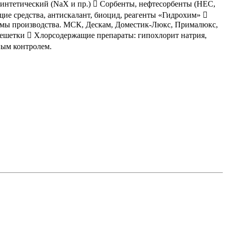
 синтетический (NaX и пр.)  Сорбенты, нефтесорбенты (НЕС,
ие средства, антискалант, биоцид, реагенты «Гидрохим» 
темы производства. МСК, Дескам, Доместик-Люкс, Прималюкс,
решетки  Хлорсодержащие препараты: гипохлорит натрия,
ным контролем.