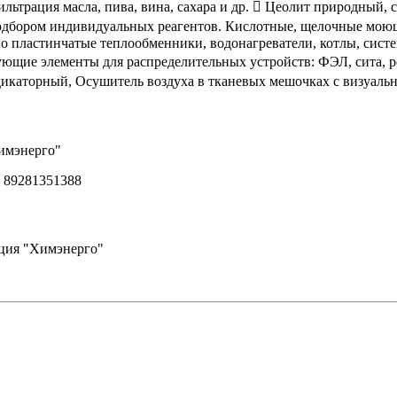
льтрация масла, пива, вина, сахара и др.  Цеолит природный,
подбором индивидуальных реагентов. Кислотные, щелочные моющ
но пластинчатые теплообменники, водонагреватели, котлы, сис
ующие элементы для распределительных устройств: ФЭЛ, сита, 
икаторный, Осушитель воздуха в тканевых мешочках с визуаль
имэнерго"
 89281351388
ация "Химэнерго"