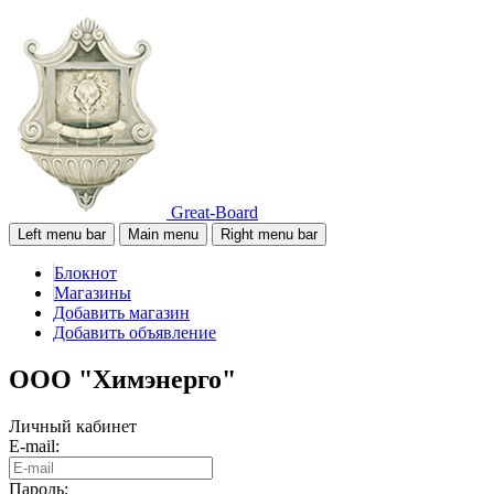
Great-Board
Left menu bar
Main menu
Right menu bar
Блокнот
Магазины
Добавить магазин
Добавить объявление
ООО "Химэнерго"
Личный кабинет
E-mail:
Пароль: