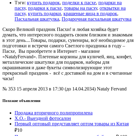
Тэги
:
купить подарок
,
поделки к пасхе
,
подарки на
пасху
,
подарки к пасхе
,
товары на пасху
,
открытки на
пасху
,
купить подарки
,
крашеные яица в подарок
,
Пасхальная шкатулка
,
Подарочная пасхальная шкатулка
Скоро Великий праздник Пасхи! и любая хозяйка будет
думать, что интересного подарить своим близким и знакомым
в этот день....Товары, подарки, сувениры, всё необходимое для
подготовки и встречи самого Светлого праздника в году –
Пасхе, Вы приобретете в Интернет - магазине
«NatalyFervand». Плетеные корзины для куличей, яиц, конфет,
металлические шкатулки для подарков, наборы для
окрашивания и даже букеты символизирующие этот
прекрасный праздник - всё с доставкой на дом и в считанные
часы!
№ 353
15 апреля 2013 в 17:30 (до 14.04.2034)
Nataly Fervand
Похожие объявления
Продажа вторичного полипропилена
Х.О.- Выездной фотосалон
Первый оптовый представляет оптом товары из Китая
₽
10