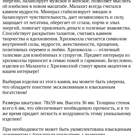
энергию, балансирует мужское и женское, позволяет мыслить
об изобилии в новом масштабе. Малахит всегда считался
камнем мудрости. Минерал стабилизирует эмоции и
балансирует чувствительность, дает независимость и силу,
защищает от негатива, оберегает от сглаза, порчи и злых
энергий, помогает привлекать деньги и полезные знакомства.
Способствует раскрытию талантов, считаясь камнем
творчества и вдохновения. Хризоколла считается символом
внутренней силы, мудрости, женственности, прощения,
позитивных перемен и любви. Хризоколла — отличный
талисман для влюбленных и супругов. Предмет интерьера из
хризоколлы приносит в семью покой и гармонию. Безусловно,
изделия из Малахита с Хризоколлой станут ярким акцентом в
вашем интерьере!
Выбирая изделия из этого камня, вы можете быть уверены,
что обладаете поистине эксклюзивным и изысканным
богатством!
Размеры шкатулки: 78x59 мм. Высота 36 мм. Толщина стенок
всего 6 мм, что обеспечивает необходимую прочность, и в то
же время придает легкость и воздушность этому уникальному
изделию!
При необходимости может быть укомплектована изысканным
ложементом с бархатным покрытием, с вырезами,