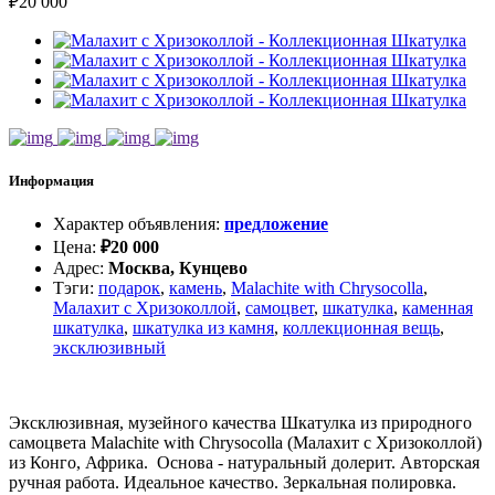
₽
20 000
Информация
Характер объявления
:
предложение
Цена
:
₽
20 000
Адрес
:
Москва, Кунцево
Тэги
:
подарок
,
камень
,
Malachite with Chrysocolla
,
Малахит с Хризоколлой
,
самоцвет
,
шкатулка
,
каменная
шкатулка
,
шкатулка из камня
,
коллекционная вещь
,
эксклюзивный
Эксклюзивная, музейного качества Шкатулка из природного
самоцвета Malachite with Chrysocolla (Малахит с Хризоколлой)
из Конго, Африка. Основа - натуральный долерит. Авторская
ручная работа. Идеальное качество. Зеркальная полировка.