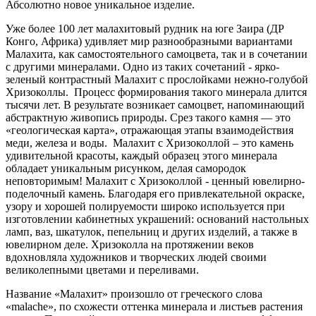
Абсолютно новое уникальное изделие.
Уже более 100 лет малахитовый рудник на юге Заира (ДР
Конго, Африка) удивляет мир разнообразными вариантами
Малахита, как самостоятельного самоцвета, так и в сочетании
с другими минералами. Одно из таких сочетаний - ярко-
зеленый контрастный Малахит с прослойками нежно-голубой
Хризоколлы. Процесс формирования такого минерала длится
тысячи лет. В результате возникает самоцвет, напоминающий
абстрактную живопись природы. Срез такого камня — это
«геологическая карта», отражающая этапы взаимодействия
меди, железа и воды. Малахит с Хризоколлой – это камень
удивительной красоты, каждый образец этого минерала
обладает уникальным рисунком, делая самородок
неповторимым! Малахит с Хризоколлой - ценный ювелирно-
поделочный камень. Благодаря его привлекательной окраске,
узору и хорошей полируемости широко используется при
изготовлении кабинетных украшений: оснований настольных
ламп, ваз, шкатулок, пепельниц и других изделий, а также в
ювелирном деле. Хризоколла на протяжении веков
вдохновляла художников и творческих людей своими
великолепными цветами и переливами.
Название «Малахит» произошло от греческого слова
«malache», по схожести оттенка минерала и листьев растения