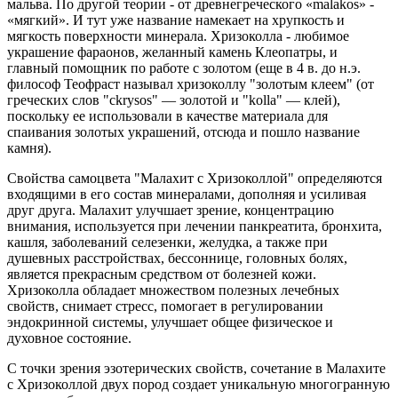
мальва. По другой теории - от древнегреческого «malakos» -
«мягкий». И тут уже название намекает на хрупкость и
мягкость поверхности минерала. Хризоколла - любимое
украшение фараонов, желанный камень Клеопатры, и
главный помощник по работе с золотом (еще в 4 в. до н.э.
философ Теофраст называл хризоколлу "золотым клеем" (от
греческих слов "ckrysos" — золотой и "kolla" — клей),
поскольку ее использовали в качестве материала для
спаивания золотых украшений, отсюда и пошло название
камня).
Свойства самоцвета "Малахит с Хризоколлой" определяются
входящими в его состав минералами, дополняя и усиливая
друг друга. Малахит улучшает зрение, концентрацию
внимания, используется при лечении панкреатита, бронхита,
кашля, заболеваний селезенки, желудка, а также при
душевных расстройствах, бессоннице, головных болях,
является прекрасным средством от болезней кожи.
Хризоколла обладает множеством полезных лечебных
свойств, снимает стресс, помогает в регулировании
эндокринной системы, улучшает общее физическое и
духовное состояние.
С точки зрения эзотерических свойств, сочетание в Малахите
с Хризоколлой двух пород создает уникальную многогранную