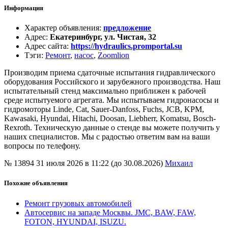
Информация
Характер объявления
:
предложение
Адрес
:
Екатеринбург, ул. Чистая, 32
Адрес сайта
:
https://hydraulics.promportal.su
Тэги
:
Ремонт
,
насос
,
Zoomlion
Производим приема сдаточные испытания гидравлического
оборудования Российского и зарубежного производства. Наш
испытательный стенд максимально приближен к рабочей
среде испытуемого агрегата. Мы испытываем гидронасосы и
гидромоторы Linde, Cat, Sauer-Danfoss, Fuchs, JCB, KPM,
Kawasaki, Hyundai, Hitachi, Doosan, Liebherr, Komatsu, Bosch-
Rexroth. Техническую данные о стенде вы можете получить у
наших специалистов. Мы с радостью ответим вам на ваши
вопросы по телефону.
№ 13894
31 июля 2026 в 11:22 (до 30.08.2026)
Михаил
Похожие объявления
Ремонт грузовых автомобилей
Автосервис на западе Москвы. JMC, BAW, FAW,
FOTON, HYUNDAI, ISUZU.