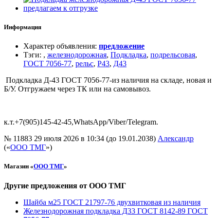
Информация
Характер объявления
:
предложение
Тэги
:
,
железнодорожная
,
Подкладка
,
подрельсовая
,
ГОСТ 7056-77
,
рельс
,
Р43
,
Д43
Подкладка Д-43 ГОСТ 7056-77-из наличия на складе, новая и
Б/У. Отгружаем через ТК или на самовывоз.
к.т.+7(905)145-42-45,WhatsApp/Viber/Telegram.
№ 11883
29 июля 2026 в 10:34 (до 19.01.2038)
Александр
(«
ООО ТМГ
»)
Магазин «
ООО ТМГ
»
Другие предложения от ООО ТМГ
Шайба м25 ГОСТ 21797-76 двухвитковая из наличия
Железнодорожная подкладка Д33 ГОСТ 8142-89 ГОСТ