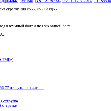
одорожная
,
путевая
,
ГОСТ21797-90
,
ГОСТ21797-2014
,
ТУ1855-08
кт скрепления кб65, кб50 и кд65.
под клеммный болт и под закладной болт.
2А.
 ТМГ
»)
6-77 отгрузка из наличия
я отгрузка
й отгрузки