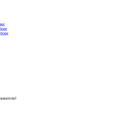
зке
боре
сборе
зователи!