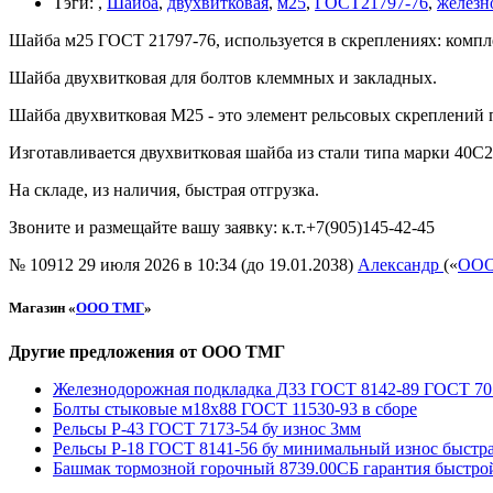
Тэги
:
,
Шайба
,
двухвитковая
,
м25
,
ГОСТ21797-76
,
железн
Шайба м25 ГОСТ 21797-76, используется в скреплениях: компле
Шайба двухвитковая для болтов клеммных и закладных.
Шайба двухвитковая М25 - это элемент рельсовых скреплений 
Изготавливается двухвитковая шайба из стали типа марки 40С
На складе, из наличия, быстрая отгрузка.
Звоните и размещайте вашу заявку: к.т.+7(905)145-42-45
№ 10912
29 июля 2026 в 10:34 (до 19.01.2038)
Александр
(«
ООО
Магазин «
ООО ТМГ
»
Другие предложения от ООО ТМГ
Железнодорожная подкладка Д33 ГОСТ 8142-89 ГОСТ 705
Болты стыковые м18х88 ГОСТ 11530-93 в сборе
Рельсы Р-43 ГОСТ 7173-54 бу износ 3мм
Рельсы Р-18 ГОСТ 8141-56 бу минимальный износ быстра
Башмак тормозной горочный 8739.00СБ гарантия быстро