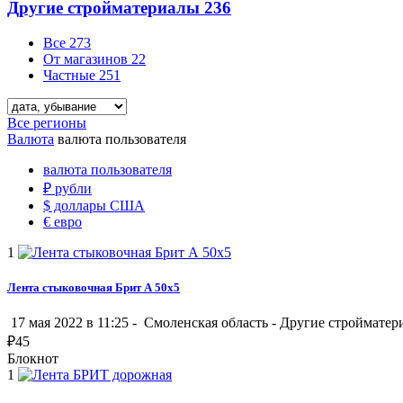
Другие стройматериалы
236
Все
273
От магазинов
22
Частные
251
Все регионы
Валюта
валюта пользователя
валюта пользователя
₽
рубли
$
доллары США
€
евро
1
Лента стыковочная Брит А 50х5
17 мая 2022 в 11:25 -
Смоленская область
-
Другие стройматер
₽
45
Блокнот
1