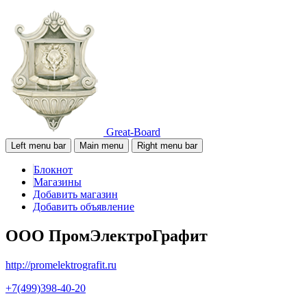
Great-Board
Left menu bar
Main menu
Right menu bar
Блокнот
Магазины
Добавить магазин
Добавить объявление
ООО ПромЭлектроГрафит
http://promelektrografit.ru
+7(499)398-40-20