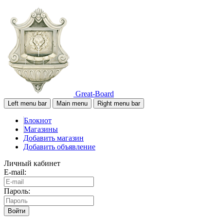
Great-Board
Left menu bar
Main menu
Right menu bar
Блокнот
Магазины
Добавить магазин
Добавить объявление
Личный кабинет
E-mail:
Пароль:
Войти