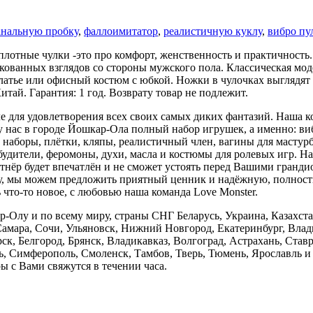
анальную пробку
,
фаллоимитатор
,
реалистичную куклу
,
вибро пу
плотные чулки -это про комфорт, женственность и практичность.
икованных взглядов со стороны мужского пола. Классическая мо
платье или офисный костюм с юбкой. Ножки в чулочках выглядят
тай. Гарантия: 1 год. Возврату товар не подлежит.
 для удовлетворения всех своих самых диких фантазий. Наша к
 нас в городе Йошкар-Ола полный набор игрушек, а именно: виб
 наборы, плётки, кляпы, реалистичный член, вагины для мастурб
збудители, феромоны, духи, масла и костюмы для ролевых игр. 
тнёр будет впечатлён и не сможет устоять перед Вашими гранди
у, мы можем предложить приятный ценник и надёжную, полность
что-то новое, с любовью наша команда Love Monster.
лу и по всему миру, страны СНГ Беларусь, Украина, Казахстан, 
Самара, Сочи, Ульяновск, Нижний Новгород, Екатеринбург, Влад
ск, Белгород, Брянск, Владикавказ, Волгоград, Астрахань, Став
ь, Симферополь, Смоленск, Тамбов, Тверь, Тюмень, Ярославль и 
ы с Вами свяжутся в течении часа.