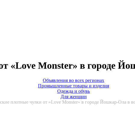
от «Love Monster» в городе Йо
Объявления во всех регионах
Промышленные товары и изделия
Одежда и обувь
Для женщин
ские плотные чулки от «Love Monster» в городе Йошкар-Ола в в