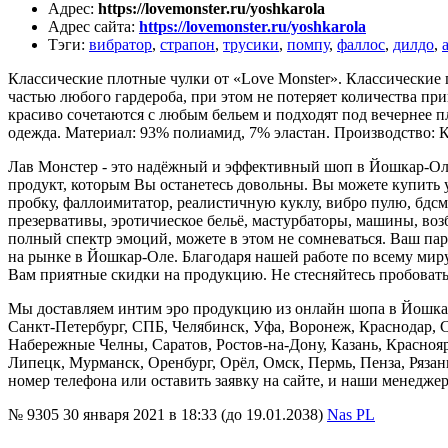
Адрес
:
https://lovemonster.ru/yoshkarola
Адрес сайта
:
https://lovemonster.ru/yoshkarola
Тэги
:
вибратор
,
страпон
,
трусики
,
помпу
,
фаллос
,
дилдо
,
Классические плотные чулки от «Love Monster». Классические 
частью любого гардероба, при этом не потеряет количества пр
красиво сочетаются с любым бельем и подходят под вечернее 
одежда. Материал: 93% полиамид, 7% эластан. Производство: Ки
Лав Монстер - это надёжный и эффективный шоп в Йошкар-Оле
продукт, которым Вы останетесь довольны. Вы можете купить у
пробку, фаллоимитатор, реалистичную куклу, вибро пулю, бдсм
презервативы, эротичиеское бельё, мастурбаторы, машины, во
полный спектр эмоций, можете в этом не сомневаться. Ваш пар
на рынке в Йошкар-Оле. Благодаря нашей работе по всему мир
Вам приятные скидки на продукцию. Не стесняйтесь пробовать 
Мы доставляем интим эро продукцию из онлайн шопа в Йошкар-О
Санкт-Петербург, СПБ, Челябинск, Уфа, Воронеж, Краснодар, 
Набережные Челны, Саратов, Ростов-на-Дону, Казань, Краснояр
Липецк, Мурманск, Оренбург, Орёл, Омск, Пермь, Пенза, Рязан
номер телефона или оставить заявку на сайте, и наши менеджер
№ 9305
30 января 2021 в 18:33 (до 19.01.2038)
Nas PL