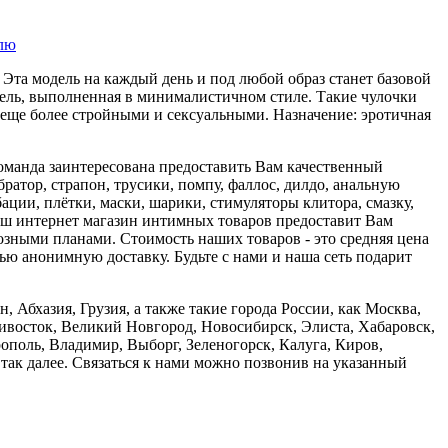
лю
 Эта модель на каждый день и под любой образ станет базовой
дель, выполненная в минималистичном стиле. Такие чулочки
 еще более стройными и сексуальными. Назначение: эротичная
оманда заинтересована предоставить Вам качественный
ратор, страпон, трусики, помпу, фаллос, дилдо, анальную
ации, плётки, маски, шарики, стимуляторы клитора, смазку,
Наш интернет магазин интимных товаров предоставит Вам
озными планами. Стоимость наших товаров - это средняя цена
ю анонимную доставку. Будьте с нами и наша сеть подарит
Абхазия, Грузия, а также такие города России, как Москва,
ивосток, Великий Новгород, Новосибирск, Элиста, Хабаровск,
рополь, Владимир, Выборг, Зеленогорск, Калуга, Киров,
так далее. Связаться к нами можно позвонив на указанный