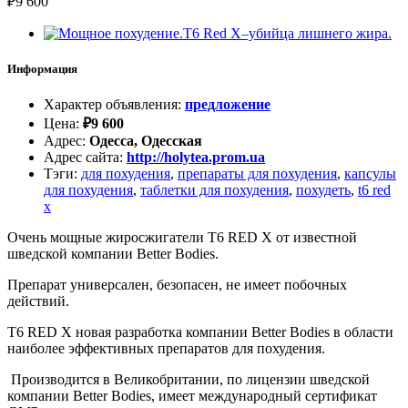
₽
9 600
Информация
Характер объявления
:
предложение
Цена
:
₽
9 600
Адрес
:
Одесса, Одесская
Адрес сайта
:
http://holytea.prom.ua
Тэги
:
для похудения
,
препараты для похудения
,
капсулы
для похудения
,
таблетки для похудения
,
похудеть
,
t6 red
x
Очень мощные жиросжигатели T6 RED X от известной
шведской компании Better Bodies.
Препарат универсален, безопасен, не имеет побочных
действий.
T6 RED X новая разработка компании Better Bodies в области
наиболее эффективных препаратов для похудения.
Производится в Великобритании, по лицензии шведской
компании Better Bodies, имеет международный сертификат