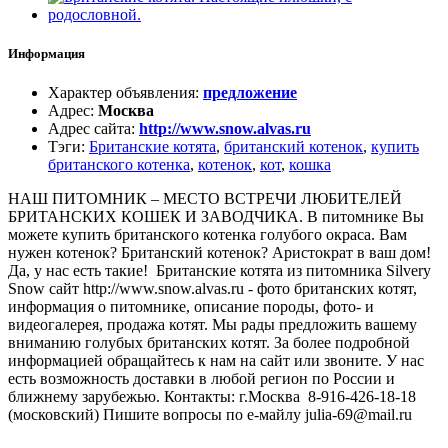
Информация
Характер объявления
:
предложение
Адрес
:
Москва
Адрес сайта
:
http://www.snow.alvas.ru
Тэги
:
Британские котята
,
британский котенок
,
купить
британского котенка
,
котенок
,
кот
,
кошка
НАШ ПИТОМНИК – МЕСТО ВСТРЕЧИ ЛЮБИТЕЛЕЙ
БРИТАНСКИХ КОШЕК И ЗАВОДЧИКА. В питомнике Вы
можете купить британского котенка голубого окраса. Вам
нужен котенок? Британский котенок? Аристократ в ваш дом!
Да, у нас есть такие! Британские котята из питомника Silvery
Snow сайт http://www.snow.alvas.ru - фото британских котят,
информация о питомнике, описание породы, фото- и
видеогалерея, продажа котят. Мы рады предложить вашему
вниманию голубых британских котят. За более подробной
информацией обращайтесь к нам на сайт или звоните. У нас
есть возможность доставки в любой регион по России и
ближнему зарубежью. Контакты: г.Москва 8-916-426-18-18
(московский) Пишите вопросы по е-майлу julia-69@mail.ru