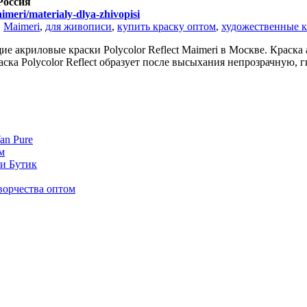
 Россия
aimeri/materialy-dlya-zhivopisi
,
Maimeri
,
для живописи
,
купить краску оптом
,
художественные к
акриловые краски Polycolor Reflect Maimeri в Москве. Краска ак
ска Polycolor Reflect образует после высыхания непрозрачную, 
an Pure
м
би Бутик
ворчества оптом