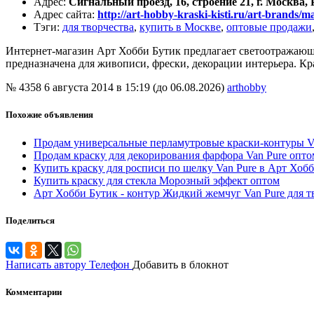
Адрес
:
Сигнальный проезд, 16, строение 21, г. Москва,
Адрес сайта
:
http://art-hobby-kraski-kisti.ru/art-brands/m
Тэги
:
для творчества
,
купить в Москве
,
оптовые продажи
Интернет-магазин Арт Хобби Бутик предлагает светоотражающие 
предназначена для живописи, фрески, декорации интерьера. Кра
№ 4358
6 августа 2014 в 15:19 (до 06.08.2026)
arthobby
Похожие объявления
Продам универсальные перламутровые краски-контуры V
Продам краску для декорирования фарфора Van Pure опто
Купить краску для росписи по шелку Van Pure в Арт Хоб
Купить краску для стекла Морозный эффект оптом
Арт Хобби Бутик - контур Жидкий жемчуг Van Pure для т
Поделиться
Написать автору
Телефон
Добавить в блокнот
Комментарии