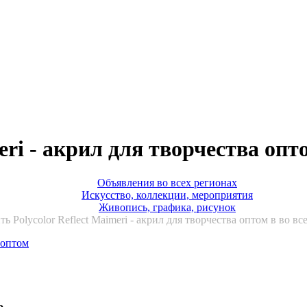
eri - акрил для творчества опт
Объявления во всех регионах
Искусство, коллекции, мероприятия
Живопись, графика, рисунок
ь Polycolor Reflect Maimeri - акрил для творчества оптом в во вс