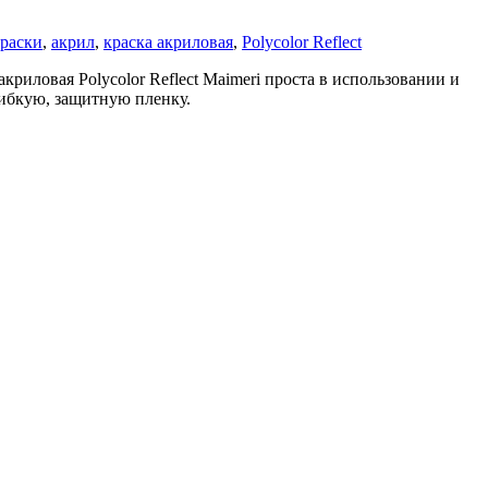
раски
,
акрил
,
краска акриловая
,
Polycolor Reflect
риловая Polycolor Reflect Maimeri проста в использовании и
гибкую, защитную пленку.