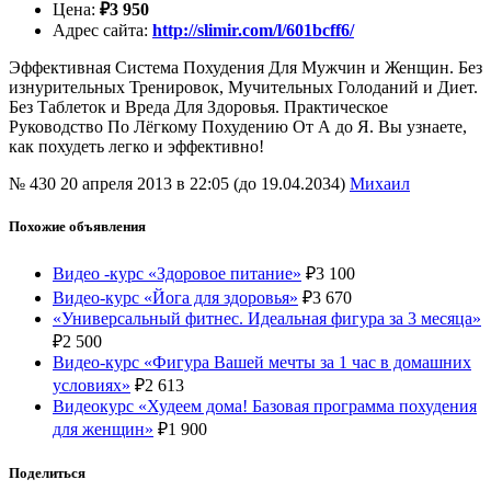
Цена
:
₽
3 950
Адрес сайта
:
http://slimir.com/l/601bcff6/
Эффективная Система Похудения Для Мужчин и Женщин. Без
изнурительных Тренировок, Мучительных Голоданий и Диет.
Без Таблеток и Вреда Для Здоровья. Практическое
Руководство По Лёгкому Похудению От А до Я. Вы узнаете,
как похудеть легко и эффективно!
№ 430
20 апреля 2013 в 22:05 (до 19.04.2034)
Михаил
Похожие объявления
Видео -курс «Здоровое питание»
₽
3 100
Видео-курс «Йога для здоровья»
₽
3 670
«Универсальный фитнес. Идеальная фигура за 3 месяца»
₽
2 500
Видео-курс «Фигура Вашей мечты за 1 час в домашних
условиях»
₽
2 613
Видеокурс «Худеем дома! Базовая программа похудения
для женщин»
₽
1 900
Поделиться