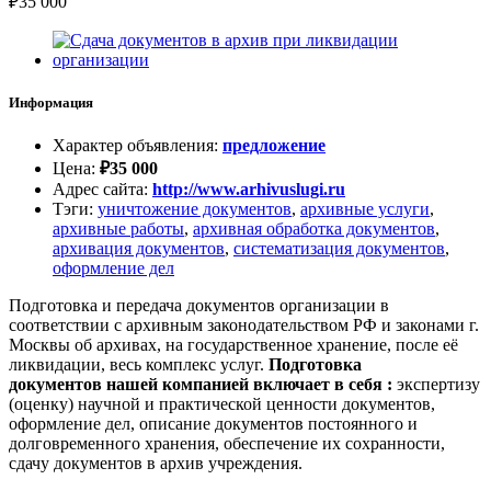
₽
35 000
Информация
Характер объявления
:
предложение
Цена
:
₽
35 000
Адрес сайта
:
http://www.arhivuslugi.ru
Тэги
:
уничтожение документов
,
архивные услуги
,
архивные работы
,
архивная обработка документов
,
архивация документов
,
систематизация документов
,
оформление дел
Подготовка и передача документов организации в
соответствии с архивным законодательством РФ и законами г.
Москвы об архивах, на государственное хранение, после её
ликвидации, весь комплекс услуг.
Подготовка
документов нашей компанией включает в себя :
экспертизу
(оценку) научной и практической ценности документов,
оформление дел, описание документов постоянного и
долговременного хранения, обеспечение их сохранности,
сдачу документов в архив учреждения.