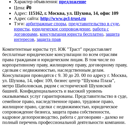
Характер объявления
:
предложение
Цена
:
₽
0
Адрес
:
115162, г. Москва, ул. Шухова, 14, офис 109
Адрес сайта
:
http://www.pcl-trust.ru
Тэги
:
арбитражные споры
,
представительство в суде
,
юристы
,
юридическое сопровождение
,
работа с
договорами
,
консультация юриста бесплатно
,
защита
интересов
,
защита прав
Компетентные юристы тут. ЮК "Траст" предоставляет
бесплатные юридические консультации по всем отраслям
права гражданам и юридическим лицам. В том числе по
корпоративному праву, жилищному праву, договорному праву,
сделкам с недвижимостью, наследственным делам.
Консультации проводятся с 9. 30 до 20. 00 по адресу г. Москва,
ул. Шухова, 14, офис 109, бизнес центр “Шухова Плаза”,
метро Шаболовская, рядом с исторической Шуховской
башней. Конфиденциальность и высокий уровень
оказываемых услуг гарантированы. Представительство в суде,
семейное право, наследственное право, трудовое право,
жилищное право, сделки с недвижимостью, юридическое
сопровождение бизнеса, защита права собственности,
кадровое делопроизводство, работа с договорами - далеко не
полный перечень профессиональной деятельности компании.