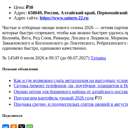
Цена
:
₽
30
Адрес
:
658049, Россия, Алтайский край, Первомайский
Адрес сайта
:
https://www.saturn-22.ru
Чистые и отборные овощи нового сезона 2026 — летняя партия 
которые быстро созревают, чтобы как можно быстрее удалось 
Коломба, Вега, Ред Соня, Ривьера, Лисана и Людмила. Морковь
Завьяловского и Косихинского до Локтевского, Ребрихинского 
одинаково быстро, одинаково качественно.
№ 14549
6 июля 2026 в 09:37 (до 06.07.2027)
Татьяна
Похожие объявления
Как и где возможно сдать металлолом на выгодных услов
Скупка /ремонт телефонов, пк, ноутбуков, планшетов в 
Овощи оптом для борщевого набора от алтайского поста
Предлагаем картофель урожай 2026 года
₽
35
Продажа средне- и позднеспелых сортов овощей в август
Поделиться