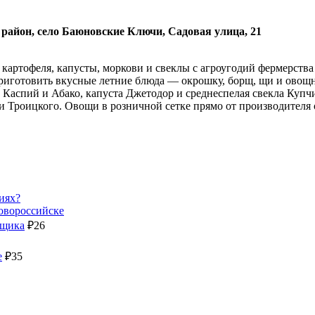
 район, село Баюновские Ключи, Садовая улица, 21
картофеля, капусты, моркови и свеклы с агроугодий фермерства
приготовить вкусные летние блюда — окрошку, борщ, щи и овощ
 Каспий и Абако, капуста Джетодор и среднеспелая свекла Купч
и Троицкого. Овощи в розничной сетке прямо от производителя 
иях?
Новороссийске
вщика
₽
26
е
₽
35