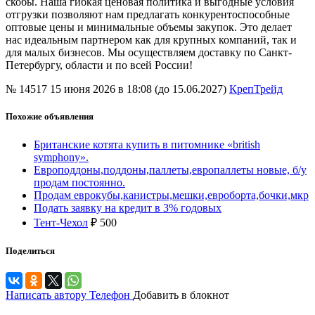
скобы. Наша гибкая ценовая политика и выгодные условия
отгрузки позволяют нам предлагать конкурентоспособные
оптовые цены и минимальные объемы закупок. Это делает
нас идеальным партнером как для крупных компаний, так и
для малых бизнесов. Мы осуществляем доставку по Санкт-
Петербургу, области и по всей России!
№ 14517
15 июня 2026 в 18:08 (до 15.06.2027)
КрепТрейд
Похожие объявления
Британские котята купить в питомнике «british
symphony».
Европоддоны,поддоны,паллеты,европаллеты новые, б/у
продам постоянно.
Продам еврокубы,канистры,мешки,евроборта,бочки,мкр
Подать заявку на кредит в 3% годовых
Тент-Чехол
₽
500
Поделиться
Написать автору
Телефон
Добавить в блокнот