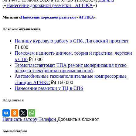
(«
Нанесение дорожной разметки - ATTIKA
»)
Магазин «
Нанесение дорожной разметки - ATTIKA
»
Похожие объявления
Напишу курсовую работу в СПб, Лиговский проспект
₽
1 000
Поможем написать диплом, теория и практика, чертежи
в СПб
₽
1 000
Термопластавтомат ТПА ремонт модернизация пуско
наладка электроники промышленной
Автомобильные газонаполнительные компрессорные
станции АГНКС
₽
4 160 000
Нанесение разметки у ТЦ в СПб
Поделиться
Написать автору
Телефон
Добавить в блокнот
Комментарии