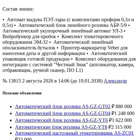
Состав линии:
• Автомат выдува ПЭТ-тары (с комплектами преформ 0,3л и
0,5л) • Автоматический блок линейного розлива АБР-5/9 •
Автоматический укупорочный линейный автомат УЛ-3 •
Вибробункер для пробок • Комплект этикетировочного
оборудования ЭМ-32 • Автоматический линейный
ополаскиватель бутылок • Принтер-маркиратор Veber для
нанесения даты и другой информации • Автоматический
упаковщик готовой продукции • Комплект оборудования для
интеграции с системой "Честный Знак" (аппликатор, камера,
отбраковщик, ручной сканер, ПО L1)
№ 13815
2 августа 2026 в 14:06 (до 19.01.2038)
Александр
Похожие объявления
Автоматический блок розлива AS-GZ-GT02
₽
880 000
Автоматический блок розлива AS-GZ-GT04
₽
1 248 000
Автоматический блок розлива AS-GZ-YT6
₽
1 622 000
Автоматические блок розлива AS-GZ-YT8
₽
2 315 000
Автоматический настольный этикетировщик AS-ZC01
₽
22 000