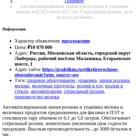
Пищевое
Автоматизированная линия для розлива и упаковки
молока в ПЭТ/стекло (0,1-5л). Стерильный розлив, до в
во всех регионах
Информация
Характер объявления
:
предложение
Цена
:
₽
10 070 000
Адрес
:
Россия, Московская область, городской округ
Люберцы, рабочий посёлок Малаховка, Егорьевское
шоссе, 1
Адрес сайта
:
https://praktikm.ru/etiketirovochnoe-
oborudovanie?utm_source=seo
Тэги
:
пищевое оборудование
,
упаковка
,
линия розлива
,
молоко
,
молочные продукты
,
розлив в пэт
,
розлив в
стекло
,
автоматизация
,
стерильный розлив
,
производство молока
Автоматизированная линия розлива и упаковки молока и
молочных продуктов предназначена для фасовки в ПЭТ и
стеклянную тару объемом от 0,1 до 5,0 литров. Обеспечивает
стерильный розлив, значительно увеличивая срок годности
продукции. Высокая производительность - до 3000 бутылок в
час.