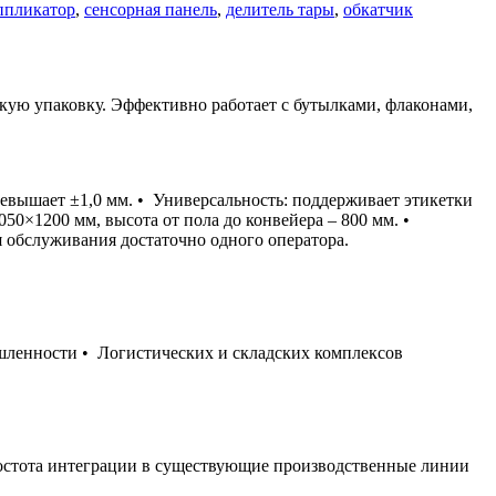
ппликатор
,
сенсорная панель
,
делитель тары
,
обкатчик
кую упаковку. Эффективно работает с бутылками, флаконами,
ревышает ±1,0 мм. • Универсальность: поддерживает этикетки
50×1200 мм, высота от пола до конвейера – 800 мм. •
ля обслуживания достаточно одного оператора.
енности • Логистических и складских комплексов
остота интеграции в существующие производственные линии