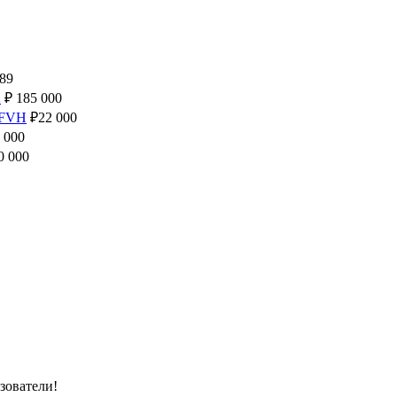
89
2
₽
185 000
 FVH
₽
22 000
 000
0 000
зователи!