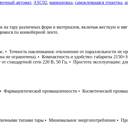
вочный автомат
,
ASC02
,
маркировка
,
самоклеящаяся этикетка
,
а
к на тару различных форм и материалов, включая жесткую и мяг
щимися по конвейерной ленте.
с. • Точность наклеивания: отклонение от параллельности не п
на не ограничена). • Компактность и удобство: габариты 2150×10
 от стандартной сети 220 В, 50 Гц. • Простота эксплуатации: д
 Фармацевтической промышленности • Косметической промышл
азличными типами тары • Минимальное энергопотребление • Пр