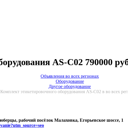
борудования AS-C02 790000 ру
Объявления во всех регионах
Оборудование
Другое оборудование
Комплект этикетировочного оборудования AS-C02 в во всех ре
Люберцы, рабочий посёлок Малаховка, Егорьевское шоссе, 1
dovanie?utm_source=seo