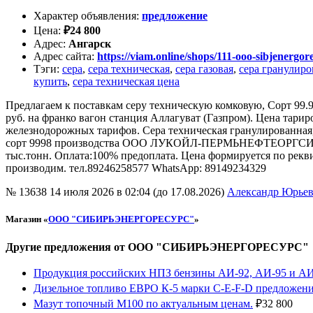
Характер объявления
:
предложение
Цена
:
₽
24 800
Адрес
:
Ангарск
Адрес сайта
:
https://viam.online/shops/111-ooo-sibjenergor
Тэги
:
сера
,
сера техническая
,
сера газовая
,
сера гранулиро
купить
,
сера техническая цена
Предлагаем к поставкам серу техническую комковую, Сорт 99
руб. на франко вагон станция Аллагуват (Газпром). Цена тариро
железнодорожных тарифов. Сера техническая гранулированная,
сорт 9998 производства ООО ЛУКОЙЛ-ПЕРМЬНЕФТЕОРГСИНЕЗ» с
тыс.тонн. Оплата:100% предоплата. Цена формируется по рекв
производим. тел.89246258577 WhatsApp: 89149234329
№ 13638
14 июля 2026 в 02:04 (до 17.08.2026)
Александр Юрье
Магазин «
ООО "СИБИРЬЭНЕРГОРЕСУРС"
»
Другие предложения от ООО "СИБИРЬЭНЕРГОРЕСУРС"
Продукция российских НПЗ бензины АИ-92, АИ-95 и АИ
Дизельное топливо ЕВРО К-5 марки С-Е-F-D предложени
Мазут топочный М100 по актуальным ценам.
₽
32 800