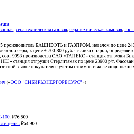
esurs
ванная
,
сера техническая газовая
,
сера техническая комовая
,
гост
.95 производитель БАШНЕФТЬ и ГАЗПРОМ, навалом по цене 24800
ванной серы, к цене + 700-800 руб. фасовка с тарой, определяет
 сорт 9998 производства ОАО «ТАНЕКО» станция отгрузки Бикля
танция отгрузки Стерлитамак по цене 23900 р/т. Фасованную 
изитной заявке покупателя с учетом стоимости железнодорожных
вич
(«
ООО "СИБИРЬЭНЕРГОРЕСУРС"
»)
-100.
₽
76 500
я и цены.
₽
64 900