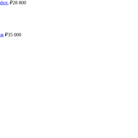
бот.
₽
28 800
еж
₽
35 000