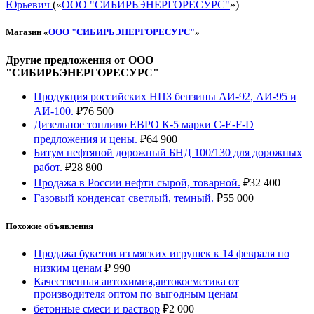
Юрьевич
(«
ООО "СИБИРЬЭНЕРГОРЕСУРС"
»)
Магазин «
ООО "СИБИРЬЭНЕРГОРЕСУРС"
»
Другие предложения от ООО
"СИБИРЬЭНЕРГОРЕСУРС"
Продукция российских НПЗ бензины АИ-92, АИ-95 и
АИ-100.
₽
76 500
Дизельное топливо ЕВРО К-5 марки С-Е-F-D
предложения и цены.
₽
64 900
Битум нефтяной дорожный БНД 100/130 для дорожных
работ.
₽
28 800
Продажа в России нефти сырой, товарной.
₽
32 400
Газовый конденсат светлый, темный.
₽
55 000
Похожие объявления
Продажа букетов из мягких игрушек к 14 февраля по
низким ценам
₽
990
Качественная автохимия,автокосметика от
производителя оптом по выгодным ценам
бетонные смеси и раствор
₽
2 000