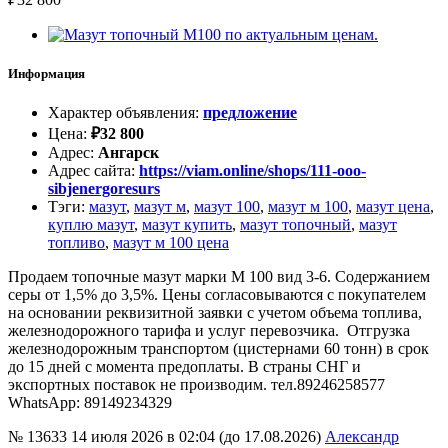
Информация
Характер объявления
:
предложение
Цена
:
₽
32 800
Адрес
:
Ангарск
Адрес сайта
:
https://viam.online/shops/111-ooo-
sibjenergoresurs
Тэги
:
мазут
,
мазут м
,
мазут 100
,
мазут м 100
,
мазут цена
,
куплю мазут
,
мазут купить
,
мазут топочный
,
мазут
топливо
,
мазут м 100 цена
Продаем топочные мазут марки М 100 вид 3-6. Содержанием
серы от 1,5% до 3,5%. Цены согласовываются с покупателем
на основании реквизитной заявки с учетом объема топлива,
железнодорожного тарифа и услуг перевозчика. Отгрузка
железнодорожным транспортом (цистернами 60 тонн) в срок
до 15 дней с момента предоплаты. В страны СНГ и
экспортных поставок не производим. тел.89246258577
WhatsApp: 89149234329
№ 13633
14 июля 2026 в 02:04 (до 17.08.2026)
Александр