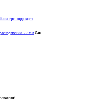
 биоэнергокоррекция
раснодарский 385МВ
₽
40
зователи!