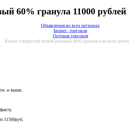
ый 60% гранула 11000 рублей
Объявления во всех регионах
Бизнес, торговля
Оптовая торговля
Калий хлористый белый.розовый 60% гранула в во всех реги
тн. и выше.
факту.
и 11500руб.