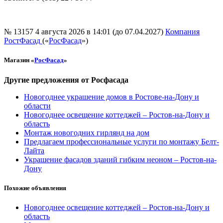
№ 13157
4 августа 2026 в 14:01 (до 07.04.2027)
Компания
РостФасад
(«
РосФасад
»)
Магазин «
РосФасад
»
Другие предложения от Росфасада
Новогоднее украшение домов в Ростове-на-Дону и
области
Новогоднее освещение коттеджей – Ростов-на-Дону и
область
Монтаж новогодних гирлянд на дом
Предлагаем профессиональные услуги по монтажу Белт-
Лайта
Украшение фасадов зданий гибким неоном – Ростов-на-
Дону
Похожие объявления
Новогоднее освещение коттеджей – Ростов-на-Дону и
область