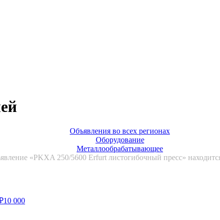
лей
Объявления во всех регионах
Оборудование
Металлообрабатывающее
явление «PKXA 250/5600 Erfurt листогибочный пресс» находится
₽
10 000