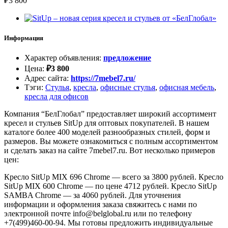
₽
3 800
Информация
Характер объявления
:
предложение
Цена
:
₽
3 800
Адрес сайта
:
https://7mebel7.ru/
Тэги
:
Стулья
,
кресла
,
офисные стулья
,
офисная мебель
,
кресла для офисов
Компания “БелГлобал” предоставляет широкий ассортимент
кресел и стульев SitUp для оптовых покупателей. В нашем
каталоге более 400 моделей разнообразных стилей, форм и
размеров. Вы можете ознакомиться с полным ассортиментом
и сделать заказ на сайте 7mebel7.ru. Вот несколько примеров
цен:
Кресло SitUp MIX 696 Chrome — всего за 3800 рублей. Кресло
SitUp MIX 600 Chrome — по цене 4712 рублей. Кресло SitUp
SAMBA Chrome — за 4060 рублей. Для уточнения
информации и оформления заказа свяжитесь с нами по
электронной почте info@belglobal.ru или по телефону
+7(499)460-00-94. Мы готовы предложить индивидуальные