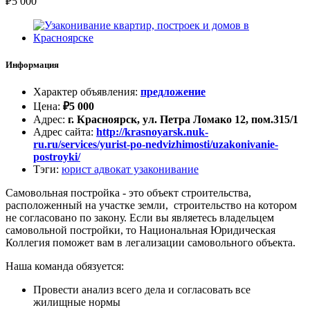
₽
5 000
Информация
Характер объявления
:
предложение
Цена
:
₽
5 000
Адрес
:
г. Красноярск, ул. Петра Ломако 12, пом.315/1
Адрес сайта
:
http://krasnoyarsk.nuk-
ru.ru/services/yurist-po-nedvizhimosti/uzakonivanie-
postroyki/
Тэги
:
юрист адвокат узаконивание
Самовольная постройка - это объект строительства,
расположенный на участке земли, строительство на котором
не согласовано по закону. Если вы являетесь владельцем
самовольной постройки, то Национальная Юридическая
Коллегия поможет вам в легализации самовольного объекта.
Наша команда обязуется:
Провести анализ всего дела и согласовать все
жилищные нормы