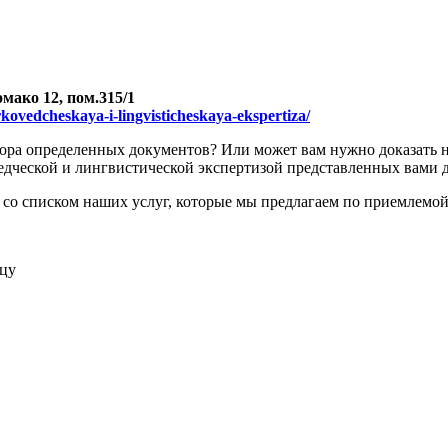
мако 12, пом.315/1
rkovedcheskaya-i-lingvisticheskaya-ekspertiza/
тора определенных документов? Или может вам нужно доказать 
ведческой и лингвистической экспертизой представленных вами
ь со списком наших услуг, которые мы предлагаем по приемлемой
ицу