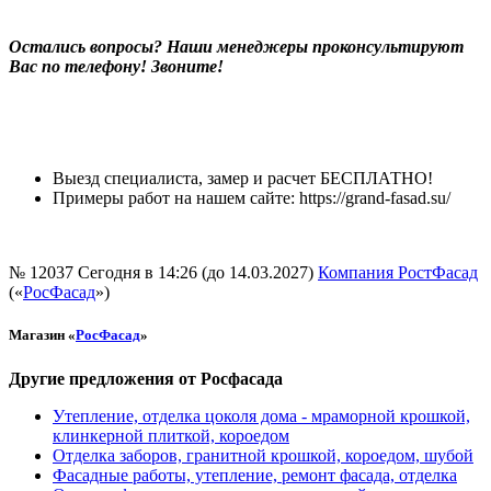
Остались вопросы? Наши менеджеры проконсультируют
Вас по телефону! Звоните!
Выезд специалиста, замер и расчет БЕСПЛАТНО!
Примеры работ на нашем сайте: https://grand-fasad.su/
№ 12037
Сегодня в 14:26 (до 14.03.2027)
Компания РостФасад
(«
РосФасад
»)
Магазин «
РосФасад
»
Другие предложения от Росфасада
Утепление, отделка цоколя дома - мраморной крошкой,
клинкерной плиткой, короедом
Отделка заборов, гранитной крошкой, короедом, шубой
Фасадные работы, утепление, ремонт фасада, отделка