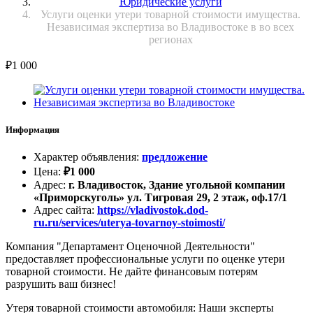
Юридические услуги
Услуги оценки утери товарной стоимости имущества.
Независимая экспертиза во Владивостоке в во всех
регионах
₽
1 000
Информация
Характер объявления
:
предложение
Цена
:
₽
1 000
Адрес
:
г. Владивосток, Здание угольной компании
«Приморскуголь» ул. Тигровая 29, 2 этаж, оф.17/1
Адрес сайта
:
https://vladivostok.dod-
ru.ru/services/uterya-tovarnoy-stoimosti/
Компания "Департамент Оценочной Деятельности"
предоставляет профессиональные услуги по оценке утери
товарной стоимости. Не дайте финансовым потерям
разрушить ваш бизнес!
Утеря товарной стоимости автомобиля: Наши эксперты