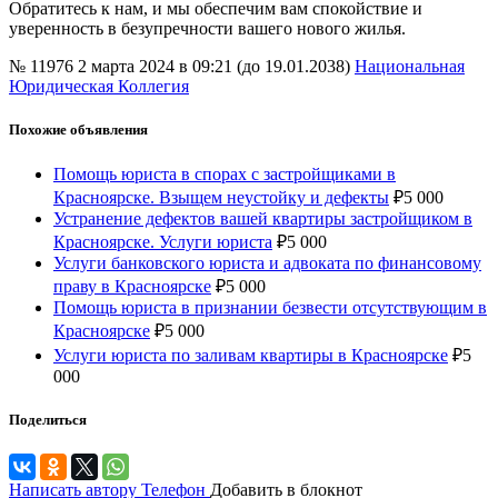
Обратитесь к нам, и мы обеспечим вам спокойствие и
уверенность в безупречности вашего нового жилья.
№ 11976
2 марта 2024 в 09:21 (до 19.01.2038)
Национальная
Юридическая Коллегия
Похожие объявления
Помощь юриста в спорах с застройщиками в
Красноярске. Взыщем неустойку и дефекты
₽
5 000
Устранение дефектов вашей квартиры застройщиком в
Красноярске. Услуги юриста
₽
5 000
Услуги банковского юриста и адвоката по финансовому
праву в Красноярске
₽
5 000
Помощь юриста в признании безвести отсутствующим в
Красноярске
₽
5 000
Услуги юриста по заливам квартиры в Красноярске
₽
5
000
Поделиться
Написать автору
Телефон
Добавить в блокнот