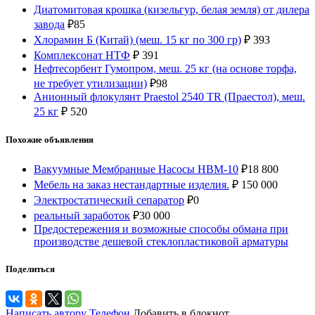
Диатомитовая крошка (кизельгур, белая земля) от дилера
завода
₽
85
Хлорамин Б (Китай) (меш. 15 кг по 300 гр)
₽
393
Комплексонат НТФ
₽
391
Нефтесорбент Гумопром, меш. 25 кг (на основе торфа,
не требует утилизации)
₽
98
Анионный флокулянт Praestol 2540 TR (Праестол), меш.
25 кг
₽
520
Похожие объявления
Вакуумные Мембранные Насосы НВМ-10
₽
18 800
Мебель на заказ нестандартные изделия.
₽
150 000
Электростатический сепаратор
₽
0
реальный заработок
₽
30 000
Предостережения и возможные способы обмана при
производстве дешевой стеклопластиковой арматуры
Поделиться
Написать автору
Телефон
Добавить в блокнот