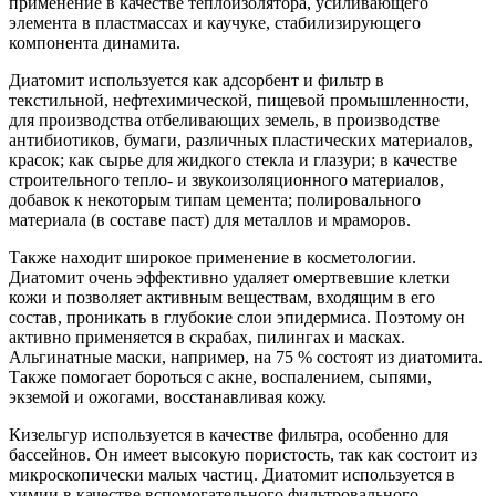
применение в качестве теплоизолятора, усиливающего
элемента в пластмассах и каучуке, стабилизирующего
компонента динамита.
Диатомит используется как адсорбент и фильтр в
текстильной, нефтехимической, пищевой промышленности,
для производства отбеливающих земель, в производстве
антибиотиков, бумаги, различных пластических материалов,
красок; как сырье для жидкого стекла и глазури; в качестве
строительного тепло- и звукоизоляционного материалов,
добавок к некоторым типам цемента; полировального
материала (в составе паст) для металлов и мраморов.
Также находит широкое применение в косметологии.
Диатомит очень эффективно удаляет омертвевшие клетки
кожи и позволяет активным веществам, входящим в его
состав, проникать в глубокие слои эпидермиса. Поэтому он
активно применяется в скрабах, пилингах и масках.
Альгинатные маски, например, на 75 % состоят из диатомита.
Также помогает бороться с акне, воспалением, сыпями,
экземой и ожогами, восстанавливая кожу.
Кизельгур используется в качестве фильтра, особенно для
бассейнов. Он имеет высокую пористость, так как состоит из
микроскопически малых частиц. Диатомит используется в
химии в качестве вспомогательного фильтровального