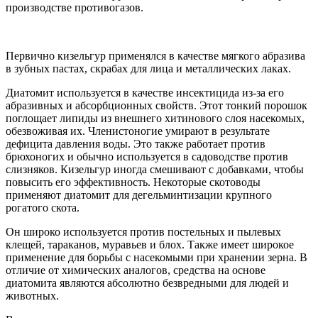
производстве противогазов.
Первично кизельгур применялся в качестве мягкого абразива
в зубных пастах, скрабах для лица и металлических лаках.
Диатомит используется в качестве инсектицида из-за его
абразивных и абсорбционных свойств. Этот тонкий порошок
поглощает липиды из внешнего хитинового слоя насекомых,
обезвоживая их. Членистоногие умирают в результате
дефицита давления воды. Это также работает против
брюхоногих и обычно используется в садоводстве против
слизняков. Кизельгур иногда смешивают с добавками, чтобы
повысить его эффективность. Некоторые скотоводы
применяют диатомит для дегельминтизации крупного
рогатого скота.
Он широко используется против постельных и пылевых
клещей, тараканов, муравьев и блох. Также имеет широкое
применение для борьбы с насекомыми при хранении зерна. В
отличие от химических аналогов, средства на основе
диатомита являются абсолютно безвредными для людей и
животных.