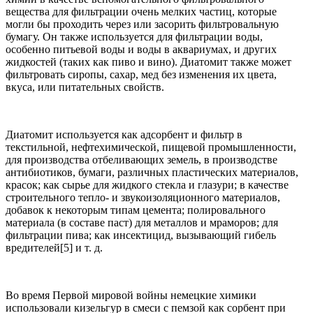
вещества для фильтрации очень мелких частиц, которые
могли бы проходить через или засорить фильтровальную
бумагу. Он также используется для фильтрации воды,
особенно питьевой воды и воды в аквариумах, и других
жидкостей (таких как пиво и вино). Диатомит также может
фильтровать сиропы, сахар, мед без изменения их цвета,
вкуса, или питательных свойств.
Диатомит используется как адсорбент и фильтр в
текстильной, нефтехимической, пищевой промышленности,
для производства отбеливающих земель, в производстве
антибиотиков, бумаги, различных пластических материалов,
красок; как сырье для жидкого стекла и глазури; в качестве
строительного тепло- и звукоизоляционного материалов,
добавок к некоторым типам цемента; полировального
материала (в составе паст) для металлов и мраморов; для
фильтрации пива; как инсектицид, вызывающий гибель
вредителей[5] и т. д.
Во время Первой мировой войны немецкие химики
использовали кизельгур в смеси с пемзой как сорбент при