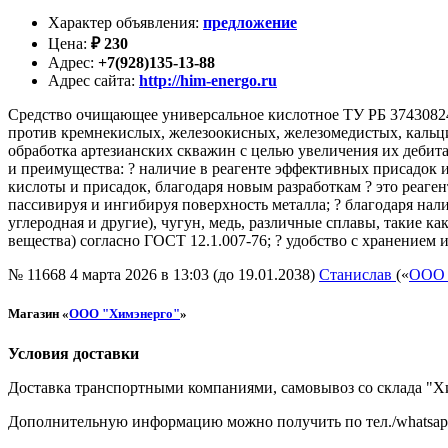
Характер объявления
:
предложение
Цена
:
₽
230
Адрес
:
+7(928)135-13-88
Адрес сайта
:
http://him-energo.ru
Средство очищающее универсальное кислотное ТУ РБ 37430824
против кремнекислых, железоокисных, железомедистых, кальци
обработка артезианских скважин с целью увеличения их дебит
и преимущества: ? наличие в реагенте эффективных присадок и
кислоты и присадок, благодаря новым разработкам ? это реаген
пассивируя и ингибируя поверхность металла; ? благодаря на
углеродная и другие), чугун, медь, различные сплавы, такие к
вещества) согласно ГОСТ 12.1.007-76; ? удобство с хранением 
№ 11668
4 марта 2026 в 13:03 (до 19.01.2038)
Станислав
(«
ООО 
Магазин «
ООО "Химэнерго"
»
Условия доставки
Доставка транспортными компаниями, самовывоз со склада "Х
Дополнительную информацию можно получить по тел./whatsap