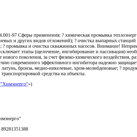
.001-97 Сферы применения: ? химическая промывка теплоэнерге
евых и других видов отложений); ? очистка выпарных станций 
а; ? промывка и очистка скважинных насосов. Внимание! Непри
сключает этапы (щелочение, ингибирование и пассивация) необх
т нового поколения, за счет физико-химического воздействия, р
личию современного эффективного ингибитора надежно защищает 
ак латунь, бронза, медно-никелевые, хром-молибденовые; ? продук
и транспортировкой средства на объекты.
"Химэнерго"
»)
имэнерго"
 89281351388