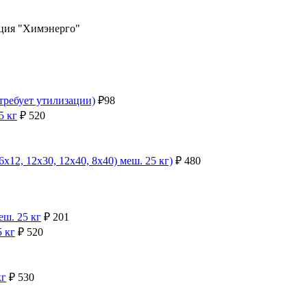
ация "Химэнерго"
 требует утилизации)
₽
98
5 кг
₽
520
2, 12x30, 12x40, 8x40) меш. 25 кг)
₽
480
ш. 25 кг
₽
201
5 кг
₽
520
кг
₽
530