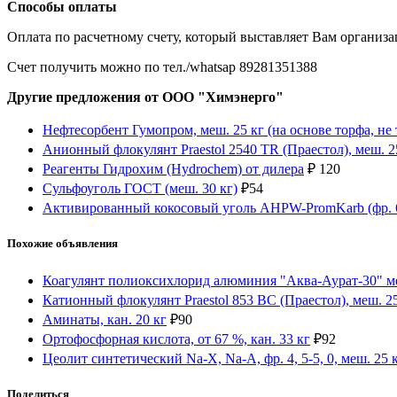
Способы оплаты
Оплата по расчетному счету, который выставляет Вам организ
Счет получить можно по тел./whatsap 89281351388
Другие предложения от ООО "Химэнерго"
Нефтесорбент Гумопром, меш. 25 кг (на основе торфа, не
Анионный флокулянт Praestol 2540 TR (Праестол), меш. 2
Реагенты Гидрохим (Hydrochem) от дилера
₽
120
Сульфоуголь ГОСТ (меш. 30 кг)
₽
54
Активированный кокосовый уголь AHPW-PromKarb (фр. 6х1
Похожие объявления
Коагулянт полиоксихлорид алюминия "Аква-Аурат-30" ме
Катионный флокулянт Praestol 853 BC (Праестол), меш. 2
Аминаты, кан. 20 кг
₽
90
Ортофосфорная кислота, от 67 %, кан. 33 кг
₽
92
Цеолит синтетический Na-X, Na-A, фр. 4, 5-5, 0, меш. 25 
Поделиться