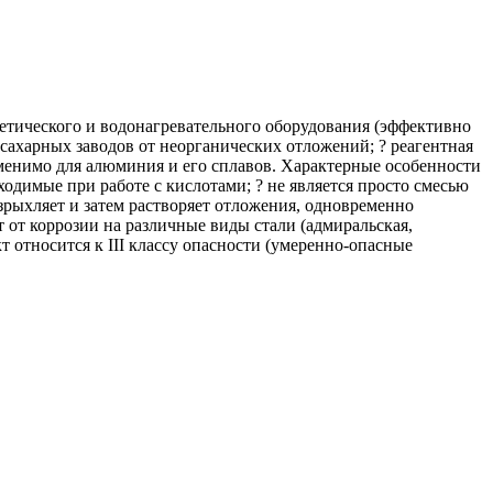
тического и водонагревательного оборудования (эффективно
сахарных заводов от неорганических отложений; ? реагентная
менимо для алюминия и его сплавов. Характерные особенности
одимые при работе с кислотами; ? не является просто смесью
азрыхляет и затем растворяет отложения, одновременно
от коррозии на различные виды стали (адмиральская,
т относится к III классу опасности (умеренно-опасные