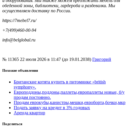
и оборудования. Мы также можем предложить мебель для
обеденной зоны, библиотеки, гардероба и раздевалки. Мы
осуществляем доставку по России.
https://7mebel7.ru/
+7(499)460-00-94
info@belglobal.ru
№ 11365
22 июля 2026 в 11:47 (до 19.01.2038)
Григорий
Похожие объявления
Британские котята купить в питомнике «british
symphony».
Европоддоны,поддоны,паллеты,европаллеты новые, б/у
продам постоянно.
Продам еврокубы,канистры,мешки,евроборта,бочки,мкр
Подать заявку на кредит в 3% годовых
Аренда квартир
Поделиться