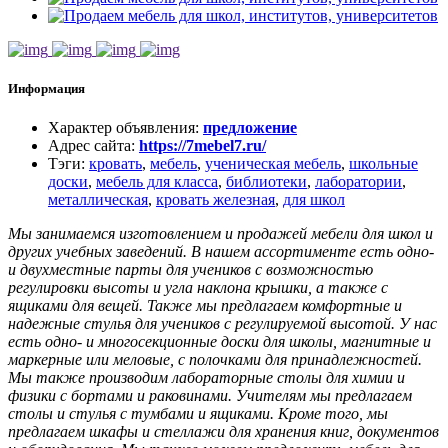
Информация
Характер объявления
:
предложение
Адрес сайта
:
https://7mebel7.ru/
Тэги
:
кровать
,
мебель
,
ученическая мебель
,
школьные
доски
,
мебель для класса
,
библиотеки
,
лаборатории
,
металлическая
,
кровать железная
,
для школ
Мы занимаемся изготовлением и продажей мебели для школ и
других учебных заведений. В нашем ассортименте есть одно-
и двухместные парты для учеников с возможностью
регулировки высоты и угла наклона крышки, а также с
ящиками для вещей. Также мы предлагаем комфортные и
надежные стулья для учеников с регулируемой высотой. У нас
есть одно- и многосекционные доски для школы, магнитные и
маркерные или меловые, с полочками для принадлежностей.
Мы также производим лабораторные столы для химии и
физики с бортами и раковинами. Учителям мы предлагаем
столы и стулья с тумбами и ящиками. Кроме того, мы
предлагаем шкафы и стеллажи для хранения книг, документов