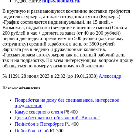
Адрес сайта
:
https://foodtaxi.ru/
В крупную и развивающуюся компанию доставки требуются
водители-курьеры, а также сотрудники кухни (Курьеры)
-График составляется индивидуальный, на 15 дней. -
Возможна, подработка (вечерние и дневные смены) Оплата
200 рублей в час + доплата за заказ (от 40 до 200 рублей)
первый две недели премируем по 500 рублей (как новому
сотруднику) средний заработок в день от 3500 рублей
Зарплата раз в неделю -Дружелюбный коллектив.
-Рассматриваем автокурьеров как на полный рабочий день,
так и на подработку. По всем интересующим вопросам прошу
обращаться по номеру указанному в объявлении
№ 11291
28 июня 2023 в 22:32 (до 19.01.2038)
Александр
Похожие объявления
Подработка на дому без спецнавыков, интересное
предложение
Камус северного оленя
₽
6 400
Доска бесплатных объявлений `Визитка`
Пейнтбол в Петербурге
₽
1 400
Пейнтбол в Спб
₽
1 300