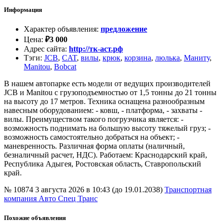
Информация
Характер объявления
:
предложение
Цена
:
₽
3 000
Адрес сайта
:
http://тк-аст.рф
Тэги
:
JCB
,
CAT
,
вилы
,
крюк
,
корзина
,
люлька
,
Маниту
,
Manitou
,
Bobcat
В нашем автопарке есть модели от ведущих производителей
JCB и Manitou с грузоподъемностью от 1,5 тонны до 21 тонны
на высоту до 17 метров. Техника оснащена разнообразным
навесным оборудованием: - ковш, - платформа, - захваты -
вилы. Преимуществом такого погрузчика является: -
возможность поднимать на большую высоту тяжелый груз; -
возможность самостоятельно добраться на объект; -
маневренность. Различная форма оплаты (наличный,
безналичный расчет, НДС). Работаем: Краснодарский край,
Республика Адыгея, Ростовская область, Ставропольский
край.
№ 10874
3 августа 2026 в 10:43 (до 19.01.2038)
Транспортная
компания Авто Спец Транс
Похожие объявления