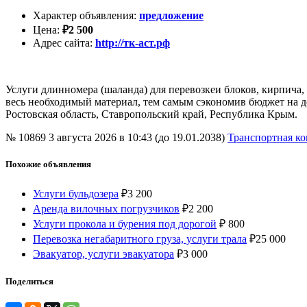
Характер объявления
:
предложение
Цена
:
₽
2 500
Адрес сайта
:
http://тк-аст.рф
Услуги длинномера (шаланда) для перевозкеи блоков, кирпича, 
весь необходимый материал, тем самым сэкономив бюджет на д
Ростовская область, Ставропольский край, Республика Крым.
№ 10869
3 августа 2026 в 10:43 (до 19.01.2038)
Транспортная к
Похожие объявления
Услуги бульдозера
₽
3 200
Аренда вилочных погрузчиков
₽
2 200
Услуги прокола и бурения под дорогой
₽
800
Перевозка негабаритного груза, услуги трала
₽
25 000
Эвакуатор, услуги эвакуатора
₽
3 000
Поделиться