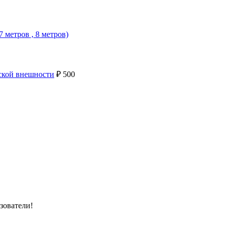
7 метров , 8 метров)
нской внешности
₽
500
зователи!