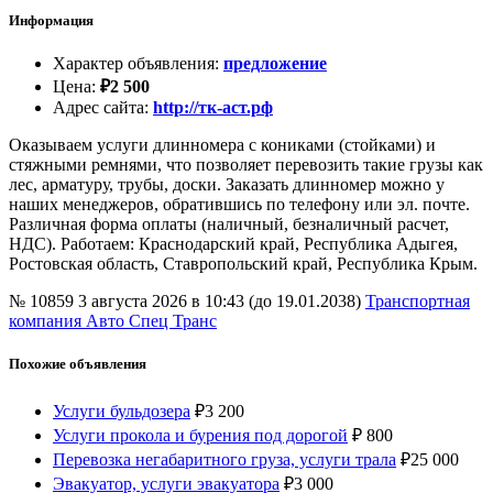
Информация
Характер объявления
:
предложение
Цена
:
₽
2 500
Адрес сайта
:
http://тк-аст.рф
Оказываем услуги длинномера с кониками (стойками) и
стяжными ремнями, что позволяет перевозить такие грузы как
лес, арматуру, трубы, доски. Заказать длинномер можно у
наших менеджеров, обратившись по телефону или эл. почте.
Различная форма оплаты (наличный, безналичный расчет,
НДС). Работаем: Краснодарский край, Республика Адыгея,
Ростовская область, Ставропольский край, Республика Крым.
№ 10859
3 августа 2026 в 10:43 (до 19.01.2038)
Транспортная
компания Авто Спец Транс
Похожие объявления
Услуги бульдозера
₽
3 200
Услуги прокола и бурения под дорогой
₽
800
Перевозка негабаритного груза, услуги трала
₽
25 000
Эвакуатор, услуги эвакуатора
₽
3 000