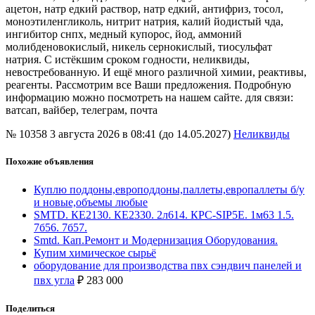
ацетон, натр едкий раствор, натр едкий, антифриз, тосол,
моноэтиленгликоль, нитрит натрия, калий йодистый чда,
ингибитор снпх, медный купорос, йод, аммоний
молибденовокислый, никель сернокислый, тиосульфат
натрия. С истёкшим сроком годности, неликвиды,
невостребованную. И ещё много различной химии, реактивы,
реагенты. Рассмотрим все Ваши предложения. Подробную
информацию можно посмотреть на нашем сайте. для связи:
ватсап, вайбер, телеграм, почта
№ 10358
3 августа 2026 в 08:41 (до 14.05.2027)
Неликвиды
Похожие объявления
Куплю поддоны,европоддоны,паллеты,европаллеты б/у
и новые,объемы любые
SMTD. КЕ2130. КЕ2330. 2л614. КРС-SIP5E. 1м63 1.5.
7б56. 7б57.
Smtd. Кап.Ремонт и Модернизация Оборудования.
Купим химическое сырьё
оборудование для производства пвх сэндвич панелей и
пвх угла
₽
283 000
Поделиться