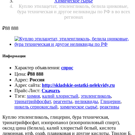
Химическое сырьё
Куплю этилацетат, этиленгликоль, белила цинковые,
бура техническая и другое неликвиды по РФ в во всех
регионах
₽
88 888
Информация
Характер объявления
:
спрос
Цена
:
₽
88 888
Адрес
:
Россия
Адрес сайта
:
http://skladskie-ostatki-nelekvidy.ru
Прайс-Лист
:
Скачать
Тэги
:
химия
,
калий хлористый
,
этиленгликоль
,
тринатрийфосфат
,
реагенты
,
неликвиды
,
Глицерин
,
никель сернокислый
,
химическое сырьё
,
реактивы
Куплю этиленгликоль, глицерин, бура техническая,
тринатрийфосфат, изопропанол (изопропиловый спирт),
оксид цина (белила), калий хлористый белый, кислота
лимонная, нтф, оэдф, плавиковая и другие кислоты. Трилон Б,