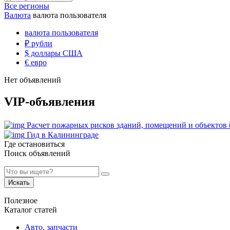
Все регионы
Валюта
валюта пользователя
валюта пользователя
₽
рубли
$
доллары США
€
евро
Нет объявлений
VIP-объявления
Расчет пожарных рисков зданий, помещений и объектов
Гид в Калининграде
Где остановиться
Поиск объявлений
Искать
Полезное
Каталог статей
Авто, запчасти