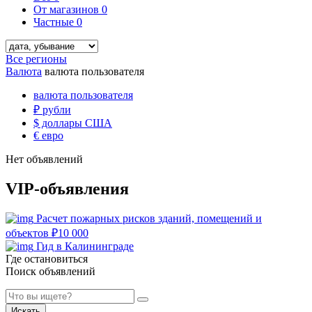
От магазинов
0
Частные
0
Все регионы
Валюта
валюта пользователя
валюта пользователя
₽
рубли
$
доллары США
€
евро
Нет объявлений
VIP-объявления
Расчет пожарных рисков зданий, помещений и
объектов
₽
10 000
Гид в Калининграде
Где остановиться
Поиск объявлений
Искать