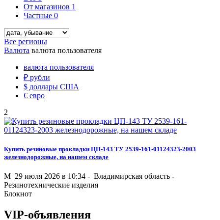
От магазинов
1
Частные
0
Все регионы
Валюта
валюта пользователя
валюта пользователя
₽
рубли
$
доллары США
€
евро
2
Купить резиновые прокладки ЦП-143 ТУ 2539-161-01124323-2003
железнодорожные, на нашем складе
M
29 июля 2026 в 10:34 -
Владимирская область
-
Резинотехнические изделия
Блокнот
VIP-объявления