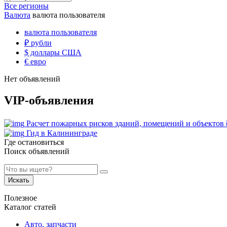
Все регионы
Валюта
валюта пользователя
валюта пользователя
₽
рубли
$
доллары США
€
евро
Нет объявлений
VIP-объявления
Расчет пожарных рисков зданий, помещений и объектов
Гид в Калининграде
Где остановиться
Поиск объявлений
Искать
Полезное
Каталог статей
Авто, запчасти