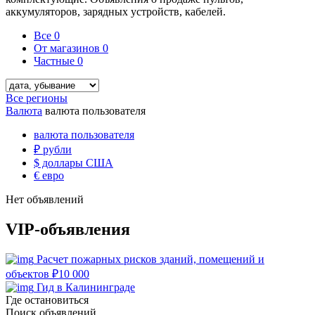
аккумуляторов, зарядных устройств, кабелей.
Все
0
От магазинов
0
Частные
0
Все регионы
Валюта
валюта пользователя
валюта пользователя
₽
рубли
$
доллары США
€
евро
Нет объявлений
VIP-объявления
Расчет пожарных рисков зданий, помещений и
объектов
₽
10 000
Гид в Калининграде
Где остановиться
Поиск объявлений