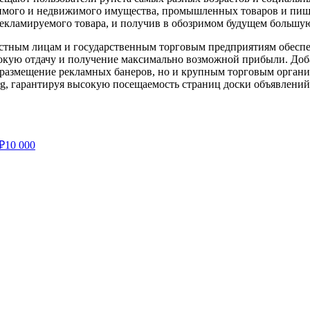
имого и недвижимого имущества, промышленных товаров и пище
екламируемого товара, и получив в обозримом будущем большую
астным лицам и государственным торговым предприятиям обеспеч
окую отдачу и получение максимально возможной прибыли. Доба
азмещение рекламных банеров, но и крупным торговым организа
g, гарантируя высокую посещаемость страниц доски объявлений
₽
10 000