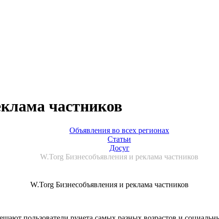
еклама частников
Объявления во всех регионах
Статьи
Досуг
W.Torg Бизнесобъявления и реклама частников
W.Torg Бизнесобъявления и реклама частников
мещают пользователи рунета самых разных возрастов и социальн