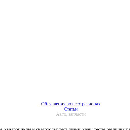
Объявления во всех регионах
Статьи
Авто, запчасти
ы, квадроциклы и снегоходы: тест драйв, краш-тесты различных 